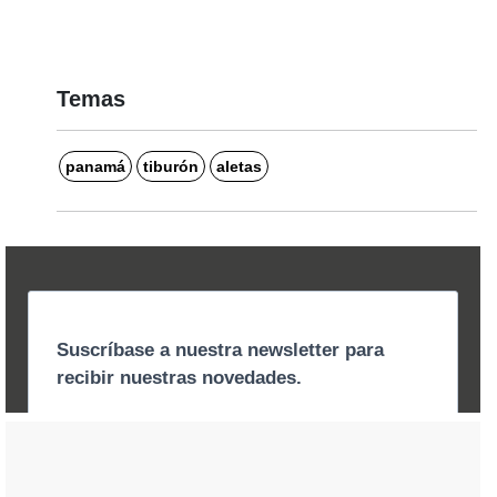
Temas
panamá
tiburón
aletas