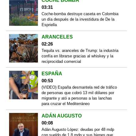
COCHE BOMBA
03:31
Coche-bomba destruye caseta en Colombia
un día después de la investidura de De la
Espriella
ARANCELES
02:26
Tequila vs. aranceles de Trump: la industria
confía en librarse gracias al whiskey y la
reciprocidad comercial
ESPAÑA
00:53
(VIDEO) España desmantela red de tráfico
de personas que cobró 13 mil dólares por
migrante y ató a personas a las lanchas
para cruzar el Mediterráneo
ADÁN AUGUSTO
00:08
Adán Augusto López: deudas por 48 mdp
con sueldo de 1.8 mdp y sus bienes que