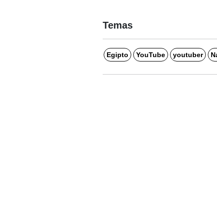
Temas
Egipto
YouTube
youtuber
N