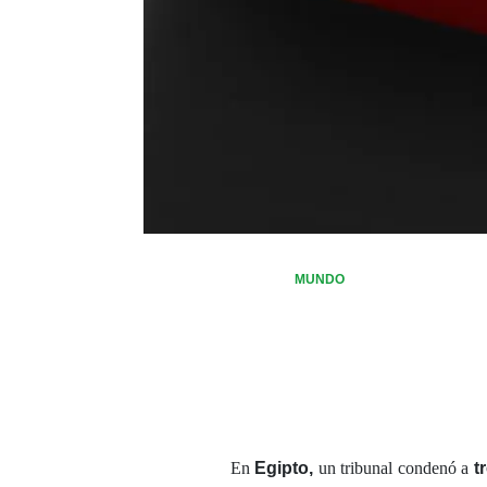
MUNDO
En
Egipto,
un tribunal condenó a
t