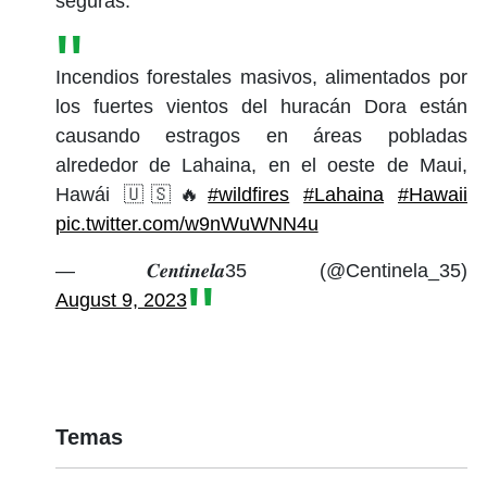
seguras.
Incendios forestales masivos, alimentados por
los fuertes vientos del huracán Dora están
causando estragos en áreas pobladas
alrededor de Lahaina, en el oeste de Maui,
Hawái 🇺🇸🔥
#wildfires
#Lahaina
#Hawaii
pic.twitter.com/w9nWuWNN4u
— 𝑪𝒆𝒏𝒕𝒊𝒏𝒆𝒍𝒂35 (@Centinela_35)
August 9, 2023
Temas