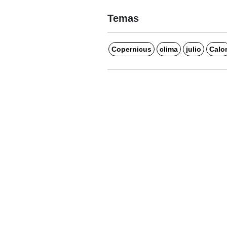
Temas
Copernicus
clima
julio
Calo