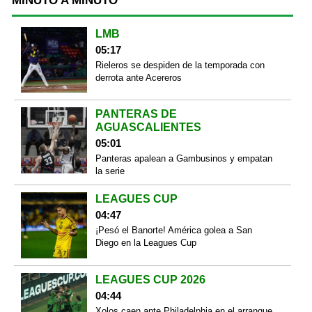
MINUTO A MINUTO
LMB
05:17
Rieleros se despiden de la temporada con
derrota ante Acereros
PANTERAS DE
AGUASCALIENTES
05:01
Panteras apalean a Gambusinos y empatan
la serie
LEAGUES CUP
04:47
¡Pesó el Banorte! América golea a San
Diego en la Leagues Cup
LEAGUES CUP 2026
04:44
Xolos caen ante Philadelphia en el arranque