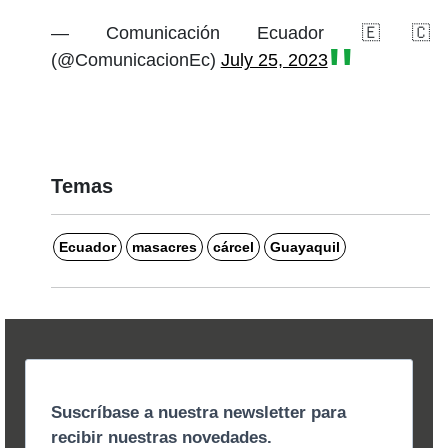
— Comunicación Ecuador 🇪🇨
(@ComunicacionEc)
July 25, 2023
Temas
Ecuador
masacres
cárcel
Guayaquil