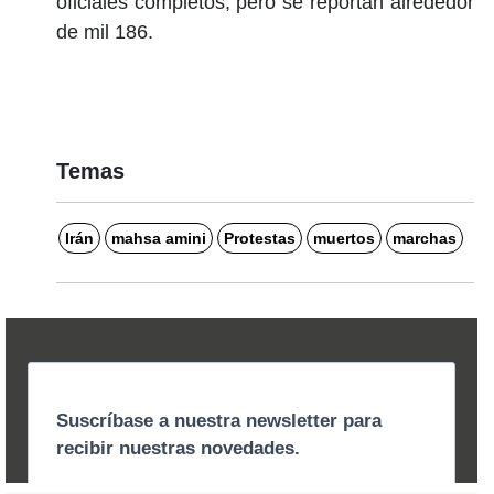
oficiales completos, pero se reportan alrededor
de mil 186.
Temas
Irán
mahsa amini
Protestas
muertos
marchas