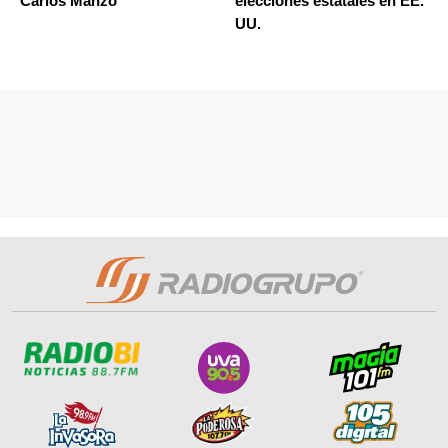
Carlos Manzo
elecciones estatales en EE.
UU.