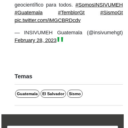
geocientífico para todos.
#SomosINSIVUMEH
#Guatemala
#TemblorGt
#SismoGt
pic.twitter.com/iMGCBRDcdv
— INSIVUMEH Guatemala (@insivumehgt)
February 28, 2023
Temas
Guatemala
El Salvador
Sismo