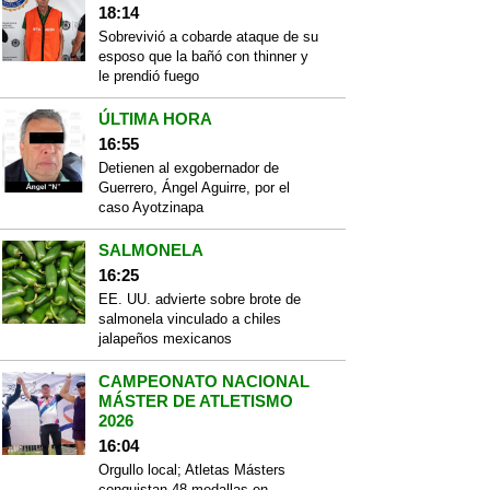
18:14
Sobrevivió a cobarde ataque de su
esposo que la bañó con thinner y
le prendió fuego
ÚLTIMA HORA
16:55
Detienen al exgobernador de
Guerrero, Ángel Aguirre, por el
caso Ayotzinapa
SALMONELA
16:25
EE. UU. advierte sobre brote de
salmonela vinculado a chiles
jalapeños mexicanos
CAMPEONATO NACIONAL
MÁSTER DE ATLETISMO
2026
16:04
Orgullo local; Atletas Másters
conquistan 48 medallas en