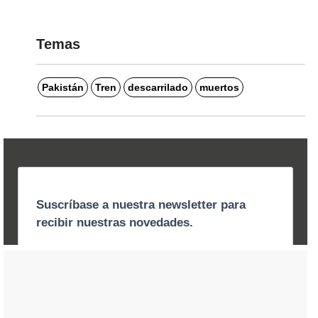
Temas
Pakistán
Tren
descarrilado
muertos