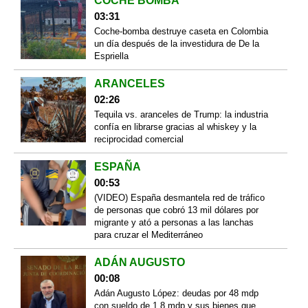
COCHE BOMBA
03:31
Coche-bomba destruye caseta en Colombia
un día después de la investidura de De la
Espriella
ARANCELES
02:26
Tequila vs. aranceles de Trump: la industria
confía en librarse gracias al whiskey y la
reciprocidad comercial
ESPAÑA
00:53
(VIDEO) España desmantela red de tráfico
de personas que cobró 13 mil dólares por
migrante y ató a personas a las lanchas
para cruzar el Mediterráneo
ADÁN AUGUSTO
00:08
Adán Augusto López: deudas por 48 mdp
con sueldo de 1.8 mdp y sus bienes que