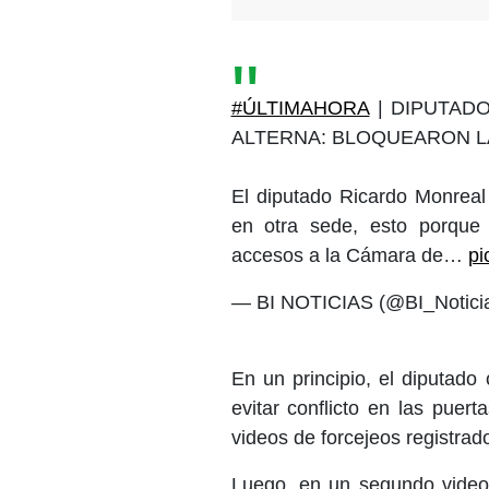
#ÚLTIMAHORA
| DIPUTADO
ALTERNA: BLOQUEARON 
El diputado Ricardo Monreal 
en otra sede, esto porque 
accesos a la Cámara de…
pi
— BI NOTICIAS (@BI_Notici
En un principio, el diputad
evitar conflicto en las puer
videos de forcejeos registrad
Luego, en un segundo video,