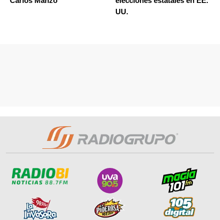
Carlos Manzo
elecciones estatales en EE.
UU.