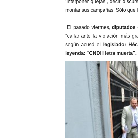
‘interponer quejas’, decir discur
montar sus campañas. Sólo que l
 El pasado vierrnes,
 diputados
"callar ante la violación más g
según acusó el 
legislador Héc
leyenda: "CNDH letra muerta".