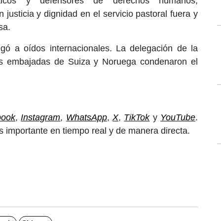
 laicos y defensores de derechos humanos,
justicia y dignidad en el servicio pastoral fuera y
sa.
egó a oídos internacionales. La delegación de la
as embajadas de Suiza y Noruega condenaron el
book
,
Instagram
,
WhatsApp
,
X
,
TikTok
y
YouTube
.
 importante en tiempo real y de manera directa.