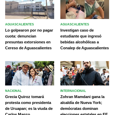
AGUASCALIENTES
AGUASCALIENTES
Lo golpearon por no pagar
Investigan caso de
cuota: denuncian
estudiante que ingresó
presuntas extorsiones en
bebidas alcohólicas a
Cereso de Aguascalientes
Conalep de Aguascalientes
NACIONAL
INTERNACIONAL
Grecia Quiroz tomará
Zohran Mamdani gana la
protesta como presidenta
alcaldía de Nueva York;
de Uruapan; es la viuda de
demócratas dominan
Carlos Manzo
elecciones estatales en EE.