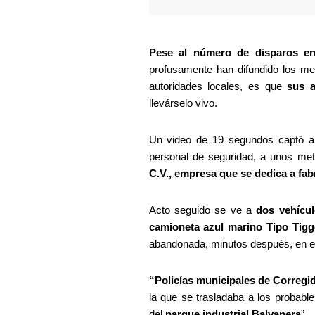
Pese al número de disparos en
profusamente han difundido los med
autoridades locales, es que 
sus a
llevárselo vivo.
Un video de 19 segundos captó al
personal de seguridad, a unos met
C.V., empresa que se dedica a fabr
Acto seguido se ve a 
dos vehícul
camioneta azul marino Tipo Tigg
abandonada, minutos después, en el 
“Policías municipales de Corregi
la que se trasladaba a los probabl
del 
parque industrial Balvanera
”.