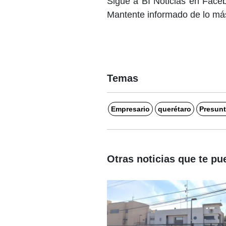
Sigue a BI Noticias en Face
Mantente informado de lo más
Temas
Empresario
querétaro
Presunt
Otras noticias que te pu