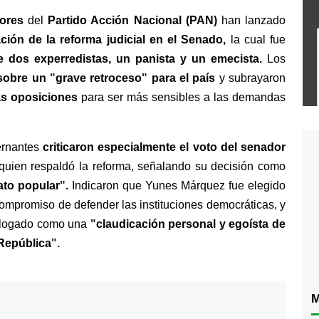
ores
 del 
Partido Acción Nacional (PAN)
 han lanzado 
ción de la reforma judicial en el Senado, 
la cual fue 
e dos experredistas, un panista y un emecista. 
Los 
 sobre un 
"
grave retroceso
"
 para el país 
y subrayaron 
s oposiciones
 para ser más sensibles a las demandas 
rnantes 
criticaron especialmente el voto del senador 
quien respaldó la reforma, señalando su decisión como 
dato popular
"
.
 Indicaron que Yunes Márquez fue elegido 
ompromiso de defender las instituciones democráticas, y 
talogado como una 
"
claudicación personal y egoísta de 
República
". 
M