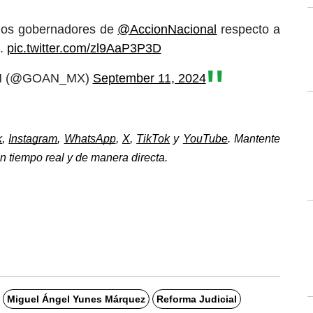
 los gobernadores de
@AccionNacional
respecto a
l.
pic.twitter.com/zl9AaP3P3D
PAN (@GOAN_MX)
September 11, 2024
k
, 
Instagram
, 
WhatsApp
, 
X
, 
TikTok
 y 
YouTube
. Mantente 
 tiempo real y de manera directa. 
Miguel Ángel Yunes Márquez
Reforma Judicial