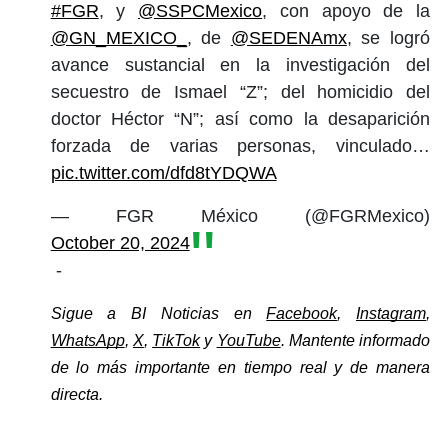
#FGR
, y
@SSPCMexico
, con apoyo de la
@GN_MEXICO_
, de
@SEDENAmx
, se logró
avance sustancial en la investigación del
secuestro de Ismael “Z”; del homicidio del
doctor Héctor “N”; así como la desaparición
forzada de varias personas, vinculado…
pic.twitter.com/dfd8tYDQWA
— FGR México (@FGRMexico)
October 20, 2024
-
Sigue a BI Noticias en 
Facebook
, 
Instagram
, 
WhatsApp
, 
X
, 
TikTok
 y 
YouTube
. Mantente informado 
de lo más importante en tiempo real y de manera 
directa. 