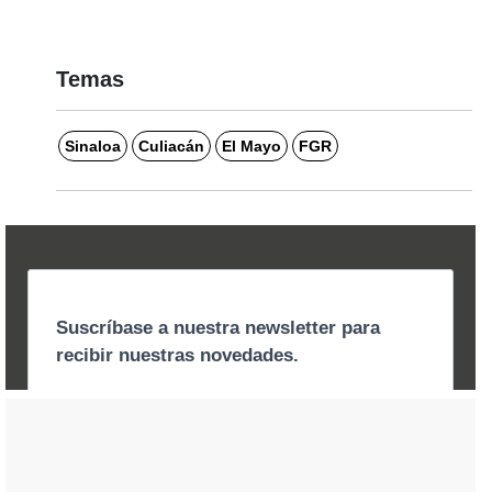
Temas
Sinaloa
Culiacán
El Mayo
FGR