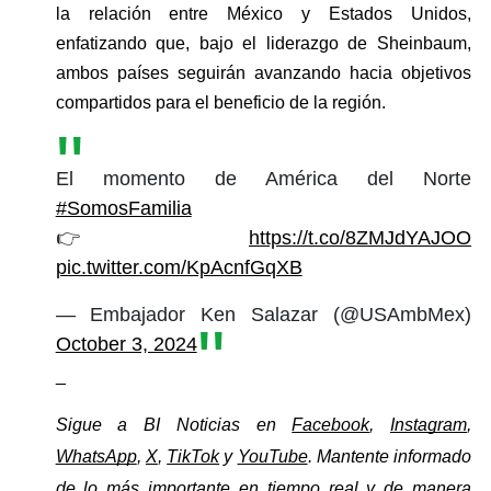
la relación entre México y Estados Unidos, 
enfatizando que, bajo el liderazgo de Sheinbaum, 
ambos países seguirán avanzando hacia objetivos 
compartidos para el beneficio de la región.
El momento de América del Norte
#SomosFamilia
👉
https://t.co/8ZMJdYAJOO
pic.twitter.com/KpAcnfGqXB
— Embajador Ken Salazar (@USAmbMex)
October 3, 2024
_
Sigue a BI Noticias en 
Facebook
, 
Instagram
, 
WhatsApp
, 
X
, 
TikTok
 y 
YouTube
. Mantente informado 
de lo más importante en tiempo real y de manera 