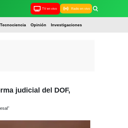
TV en vivo
Radio en vivo
Tecnociencia
Opinión
Investigaciones
rma judicial del DOF,
esal"