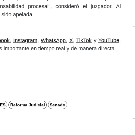
sabilidad procesal", consideró el juzgador. Al
 sido apelada.
book
,
Instagram
,
WhatsApp
,
X
,
TikTok
y
YouTube
.
 importante en tiempo real y de manera directa.
ES
Reforma Judicial
Senado