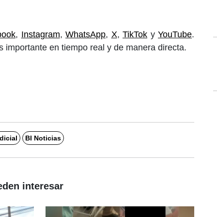
book
,
Instagram
,
WhatsApp
,
X
,
TikTok
y
YouTube
.
 importante en tiempo real y de manera directa.
icial
BI Noticias
eden interesar