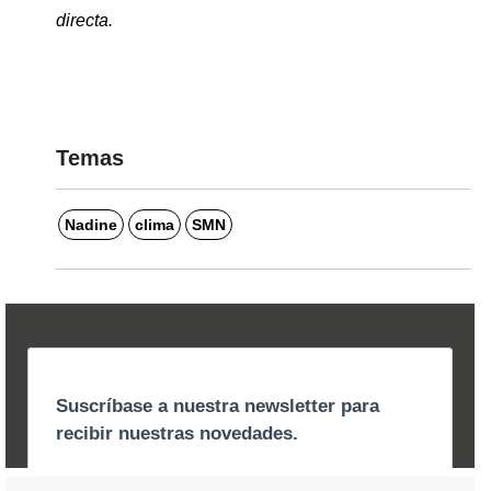
directa. 
Temas
Nadine
clima
SMN