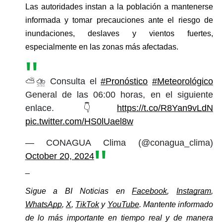
Las autoridades instan a la población a mantenerse 
informada y tomar precauciones ante el riesgo de 
inundaciones, deslaves y vientos fuertes, 
especialmente en las zonas más afectadas.
⛅️⛈️ Consulta el
#Pronóstico
#Meteorológico
General de las 06:00 horas, en el siguiente
enlace. 👇
https://t.co/R8Yan9vLdN
pic.twitter.com/HS0lUael8w
— CONAGUA Clima (@conagua_clima)
October 20, 2024
_
Sigue a BI Noticias en 
Facebook
, 
Instagram
, 
WhatsApp
, 
X
, 
TikTok
 y 
YouTube
. Mantente informado 
de lo más importante en tiempo real y de manera 