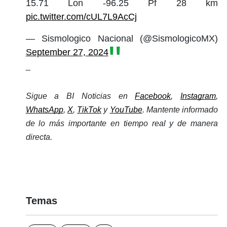
15.71 Lon -96.25 Pf 28 km
pic.twitter.com/cUL7L9AcCj
— Sismologico Nacional (@SismologicoMX)
September 27, 2024
_
Sigue a BI Noticias en 
Facebook
, 
Instagram
, 
WhatsApp
, 
X
, 
TikTok
 y 
YouTube
. Mantente informado 
de lo más importante en tiempo real y de manera 
directa. 
Temas