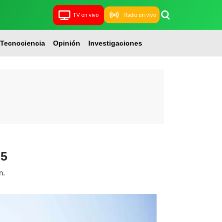
TV en vivo
Radio en vivo
Tecnociencia
Opinión
Investigaciones
25
n.