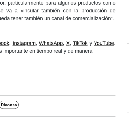
tor, particularmente para algunos productos como
y se va a vincular también con la producción de
da tener también un canal de comercialización”.
book
,
Instagram
,
WhatsApp
,
X
,
TikTok
y
YouTube
.
 importante en tiempo real y de manera
Diconsa