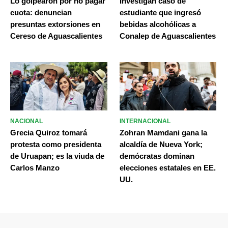
Lo golpearon por no pagar
Investigan caso de
cuota: denuncian
estudiante que ingresó
presuntas extorsiones en
bebidas alcohólicas a
Cereso de Aguascalientes
Conalep de Aguascalientes
NACIONAL
INTERNACIONAL
Grecia Quiroz tomará
Zohran Mamdani gana la
protesta como presidenta
alcaldía de Nueva York;
de Uruapan; es la viuda de
demócratas dominan
Carlos Manzo
elecciones estatales en EE.
UU.