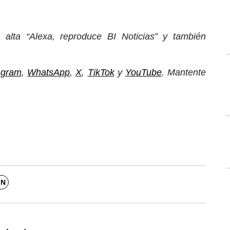
alta “Alexa, reproduce BI Noticias” y también
agram
,
WhatsApp
,
X
,
TikTok
y
YouTube
. Mantente
JN