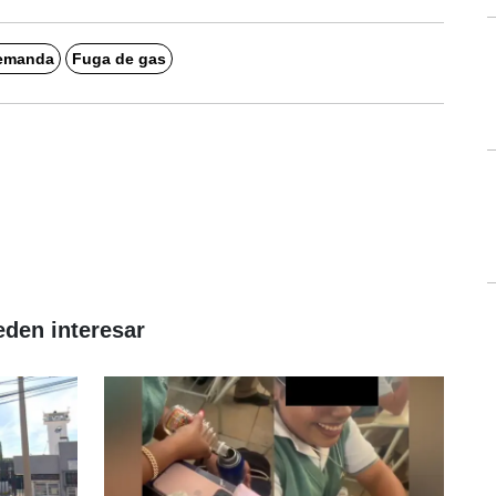
emanda
Fuga de gas
eden interesar