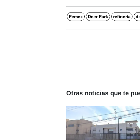
Pemex
Deer Park
refinería
d
Otras noticias que te pu