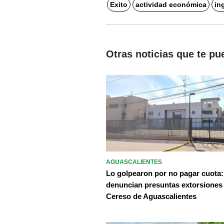
Exito
actividad económica
in
Otras noticias que te pu
AGUASCALIENTES
Lo golpearon por no pagar cuota:
denuncian presuntas extorsiones
Cereso de Aguascalientes