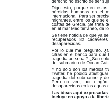
derecho no escrito de ser suj
Digo esto, porque en estos 
pérdidas humanas en el ma
internacional. Para ser preci
migrantes, entre los que se 
costas de Grecia. Se trata d
en el mar Mediterráneo, de lo
Se tiene noticia de que ya s
recuperados 82 cadávere
desaparecidas.
Por lo que me pregunto, ¿
cifras en el banco para que 
tragedia personal? ¿Son solo
del submarino de Ocean Gate
Y no solo son los medios tra
Twitter, he podido atestigua
tragedia del submarino y de 
Pero no veo, por ningún 
desaparecidos en las aguas c
Las ideas aquí expresadas 
incluye en apoyo a la liber