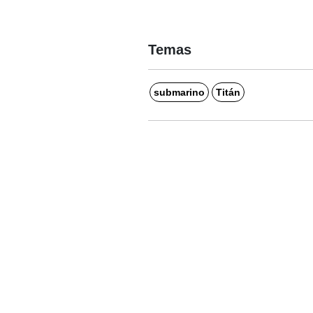
Temas
submarino
Titán