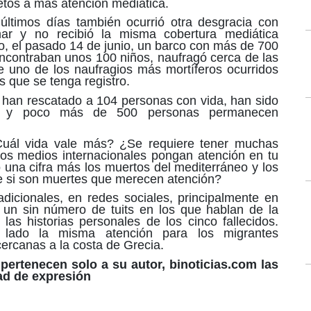
etos a más atención mediática.
últimos días también ocurrió otra desgracia con
r y no recibió la misma cobertura mediática
so, el pasado 14 de junio, un barco con más de 700
encontraban unos 100 niños, naufragó cerca de las
e uno de los naufragios más mortíferos ocurridos
s que se tenga registro.
e han rescatado a 104 personas con vida, han sido
s y poco más de 500 personas permanecen
Cuál vida vale más? ¿Se requiere tener muchas
los medios internacionales pongan atención en tu
 una cifra más los muertos del mediterráneo y los
 si son muertes que merecen atención?
dicionales, en redes sociales, principalmente en
r un sin número de tuits en los que hablan de la
las historias personales de los cinco fallecidos.
lado la misma atención para los migrantes
ercanas a la costa de Grecia.
pertenecen solo a su autor, binoticias.com las
tad de expresión