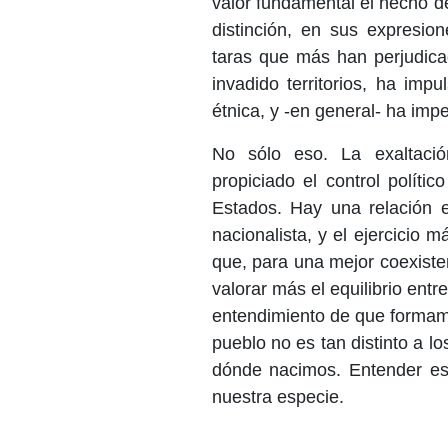
valor fundamental el hecho d
distinción, en sus expresio
taras que más han perjudicad
invadido territorios, ha im
étnica, y -en general- ha i
No sólo eso. La exaltació
propiciado el control políti
Estados. Hay una relación e
nacionalista, y el ejercicio m
que, para una mejor coexiste
valorar más el equilibrio ent
entendimiento de que formam
pueblo no es tan distinto a l
dónde nacimos. Entender eso
nuestra especie.