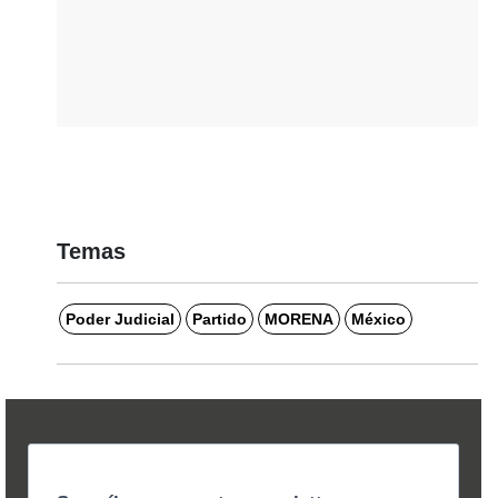
Temas
Poder Judicial
Partido
MORENA
México