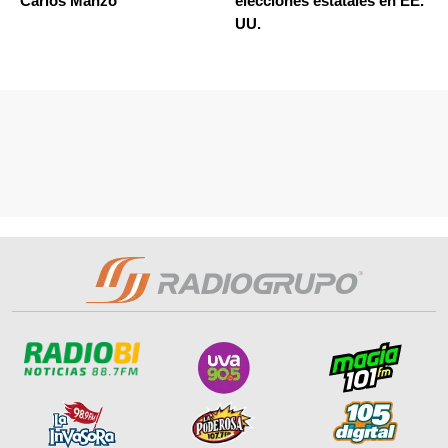
Carlos Manzo
elecciones estatales en EE.
UU.