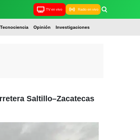
TV en vivo
Radio en vivo
Tecnociencia
Opinión
Investigaciones
retera Saltillo–Zacatecas