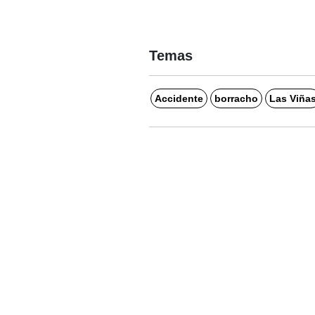
Temas
Accidente
borracho
Las Viña