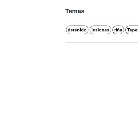
Temas
detenido
lesiones
riña
Tepe