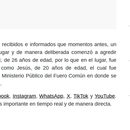
eron recibidos e informados que momentos antes, un
 lugar y de manera deliberada comenzó a agredir
l, de 26 años de edad, por lo que en el lugar, fue
có como Jesús, de 20 años de edad, el cual fue
l Ministerio Público del Fuero Común en donde se
.
book
,
Instagram
,
WhatsApp
,
X
,
TikTok
y
YouTube
.
 importante en tiempo real y de manera directa.