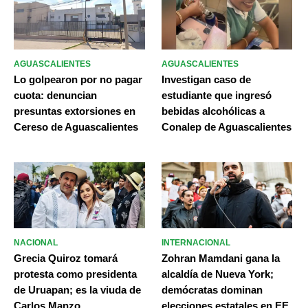
AGUASCALIENTES
AGUASCALIENTES
Lo golpearon por no pagar
Investigan caso de
cuota: denuncian
estudiante que ingresó
presuntas extorsiones en
bebidas alcohólicas a
Cereso de Aguascalientes
Conalep de Aguascalientes
NACIONAL
INTERNACIONAL
Grecia Quiroz tomará
Zohran Mamdani gana la
protesta como presidenta
alcaldía de Nueva York;
de Uruapan; es la viuda de
demócratas dominan
Carlos Manzo
elecciones estatales en EE.