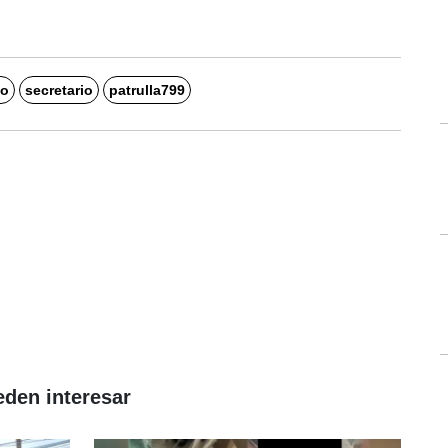
to
secretario
patrulla799
eden interesar