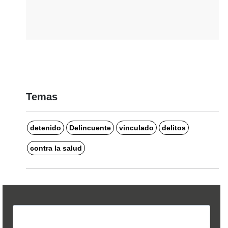
Temas
detenido
Delincuente
vinculado
delitos
contra la salud