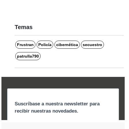
Temas
Frustran
Policía
cibernética
secuestro
patrulla790