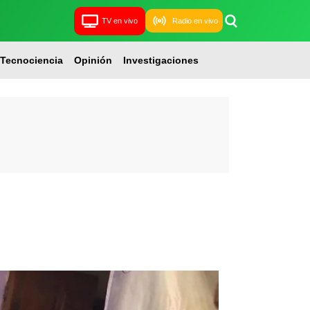
TV en vivo
Radio en vivo
Tecnociencia
Opinión
Investigaciones