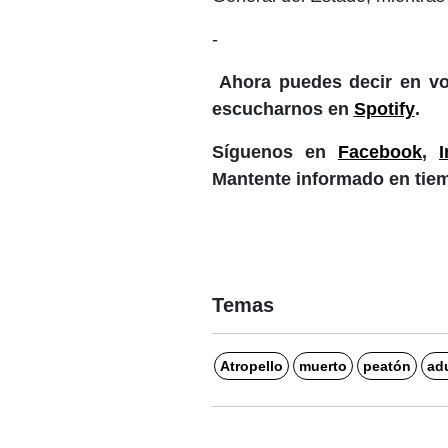
-
Ahora puedes decir en vo
escucharnos en
Spotify
.
Síguenos en
Facebook
,
Mantente informado en tiem
Temas
Atropello
muerto
peatón
ad