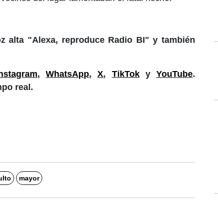
z alta "Alexa, reproduce Radio BI" y también
Instagram
,
WhatsApp
,
X
,
TikTok
y
YouTube
.
po real.
ulto
mayor