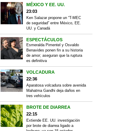
MÉXICO Y EE. UU.
23:03
Ken Salazar propone un “T-MEC
de seguridad” entre México, EE.
UU. y Canadá
ESPECTÁCULOS
Esmeralda Pimentel y Osvaldo
Benavides ponen fin a su historia
de amor; aseguran que la ruptura
es definitiva
VOLCADURA
22:36
Aparatosa volcadura sobre avenida
Mahatma Gandhi deja daños en
tres vehículos
BROTE DE DIARREA
22:15
Extiende EE. UU. investigación
por brote de diarrea ligado a
lechuga; ya son 15 estados