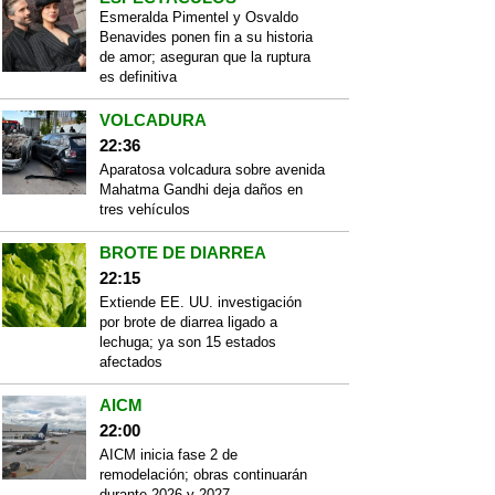
Esmeralda Pimentel y Osvaldo
Benavides ponen fin a su historia
de amor; aseguran que la ruptura
es definitiva
VOLCADURA
22:36
Aparatosa volcadura sobre avenida
Mahatma Gandhi deja daños en
tres vehículos
BROTE DE DIARREA
22:15
Extiende EE. UU. investigación
por brote de diarrea ligado a
lechuga; ya son 15 estados
afectados
AICM
22:00
AICM inicia fase 2 de
remodelación; obras continuarán
durante 2026 y 2027