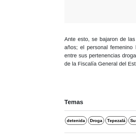
Ante esto, se bajaron de la
años; el personal femenino 
entre sus pertenencias droga c
de la Fiscalía General del Es
Temas
detenida
Droga
Tepezalá
Su