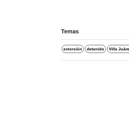
Temas
extorsión
detenido
Villa Juár