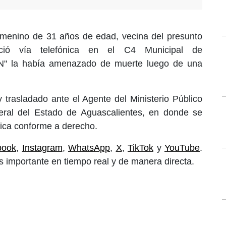
menino de 31 años de edad, vecina del presunto
nció vía telefónica en el C4 Municipal de
"N" la había amenazado de muerte luego de una
y trasladado ante el Agente del Ministerio Público
eral del Estado de Aguascalientes, en donde se
dica conforme a derecho.
book
,
Instagram
,
WhatsApp
,
X
,
TikTok
y
YouTube
.
 importante en tiempo real y de manera directa.